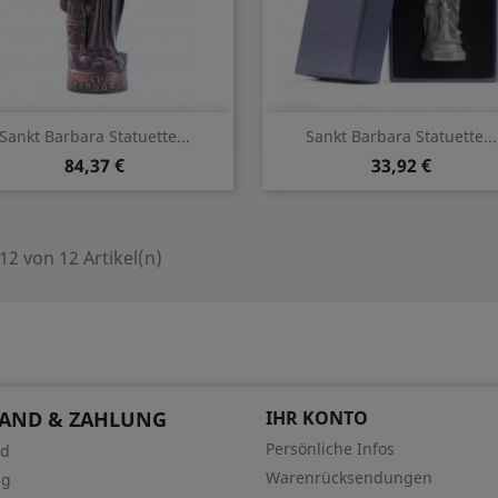
Vorschau
Vorschau


Sankt Barbara Statuette...
Sankt Barbara Statuette...
84,37 €
33,92 €
 12 von 12 Artikel(n)
SAND & ZAHLUNG
IHR KONTO
Persönliche Infos
nd
Warenrücksendungen
ng