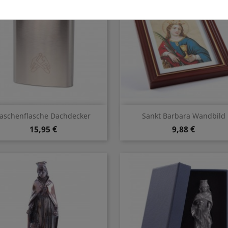
Vorschau
Vorschau


aschenflasche Dachdecker
Sankt Barbara Wandbild
15,95 €
9,88 €