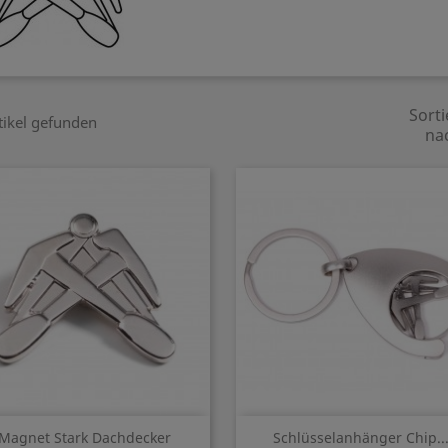
Sorti
tikel gefunden
na
Vorschau
Vorschau


Magnet Stark Dachdecker
Schlüsselanhänger Chip..