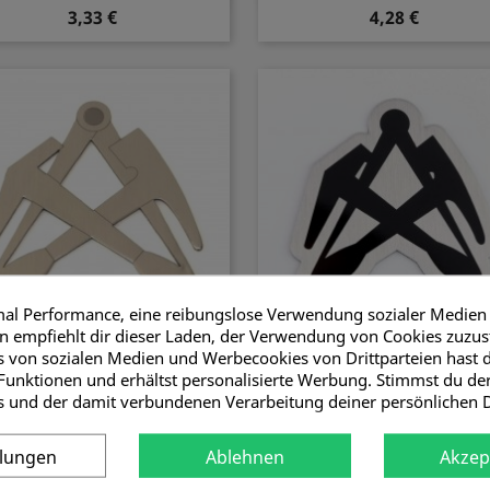
3,33 €
4,28 €
mal Performance, eine reibungslose Verwendung sozialer Medien
 empfiehlt dir dieser Laden, der Verwendung von Cookies zuzu
 von sozialen Medien und Werbecookies von Drittparteien hast d
Vorschau
Vorschau


elstahlaufkleber Dachdecker
Magnet Dachdecker
Funktionen und erhältst personalisierte Werbung. Stimmst du d
3,57 €
1,43 €
s und der damit verbundenen Verarbeitung deiner persönlichen 
llungen
Ablehnen
Akzep