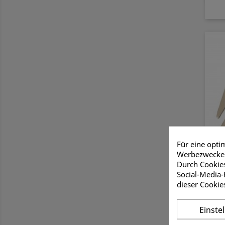
Für eine opti
Werbezwecken
Durch Cookies
Ed
Social-Media-
dieser Cookie
Einste