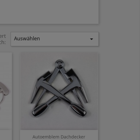
ert
Auswählen

ch:
Vorschau

.
Autoemblem Dachdecker