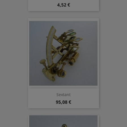
4,52 €
Sextant
95,08 €