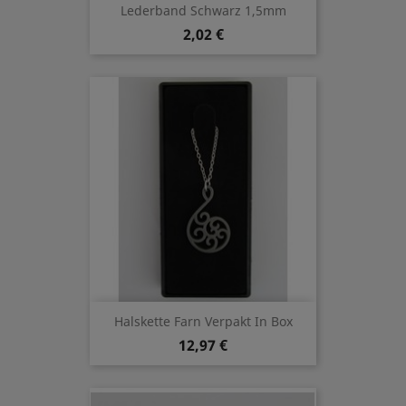
Lederband Schwarz 1,5mm
2,02 €
Halskette Farn Verpakt In Box
12,97 €