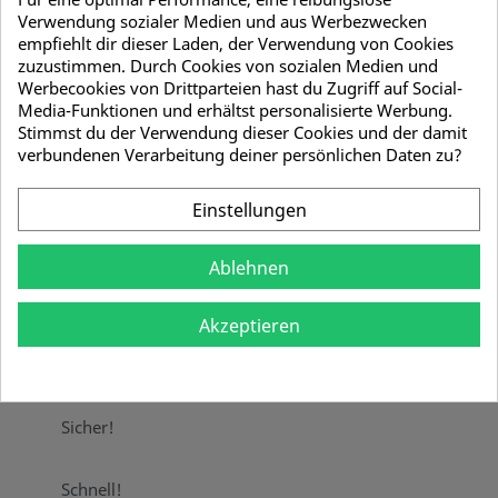
Verwendung sozialer Medien und aus Werbezwecken
Mengenrabatt
empfiehlt dir dieser Laden, der Verwendung von Cookies
zuzustimmen. Durch Cookies von sozialen Medien und
Menge
Stückpreis
Sie sparen
Werbecookies von Drittparteien hast du Zugriff auf Social-
Media-Funktionen und erhältst personalisierte Werbung.
10
18,09 €
20,23 €
Stimmst du der Verwendung dieser Cookies und der damit
verbundenen Verarbeitung deiner persönlichen Daten zu?
Menge
Einstellungen

IN DEN WARENKORB
Ablehnen

Sofort Lieferbar
Akzeptieren
Teilen
Sicher!
Schnell!