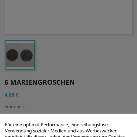
6 MARIENGROSCHEN
4,88 €
Bruttopreis
Replikat!
Ca. 32mm im Durchmesser
Für eine optimal Performance, eine reibungslose
Verwendung sozialer Medien und aus Werbezwecken
Mengenrabatt
empfiehlt dir dieser Laden, der Verwendung von Cookies