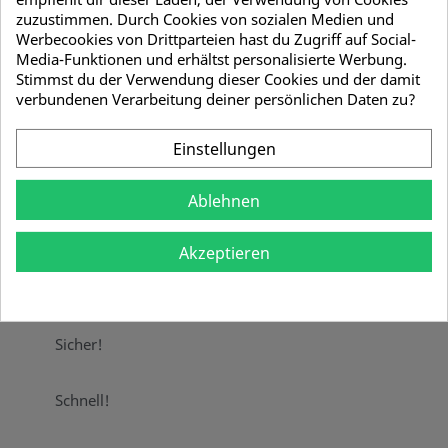
zuzustimmen. Durch Cookies von sozialen Medien und
Menge
Stückpreis
Sie sparen
Werbecookies von Drittparteien hast du Zugriff auf Social-
Media-Funktionen und erhältst personalisierte Werbung.
10
4,28 €
5,95 €
Stimmst du der Verwendung dieser Cookies und der damit
verbundenen Verarbeitung deiner persönlichen Daten zu?
Menge
Einstellungen

IN DEN WARENKORB
Ablehnen

Sofort Lieferbar
Akzeptieren
Teilen
Sicher!
Schnell!