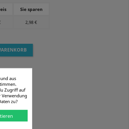
eis
Sie sparen
€
2,98 €
 WARENKORB
 und aus
stimmen.
u Zugriff auf
er Verwendung
Daten zu?
tieren