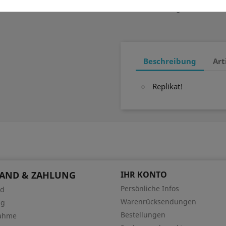
Zuverlässig!
Beschreibung
Art
Replikat!
SAND & ZAHLUNG
IHR KONTO
Persönliche Infos
nd
Warenrücksendungen
ng
Bestellungen
ahme