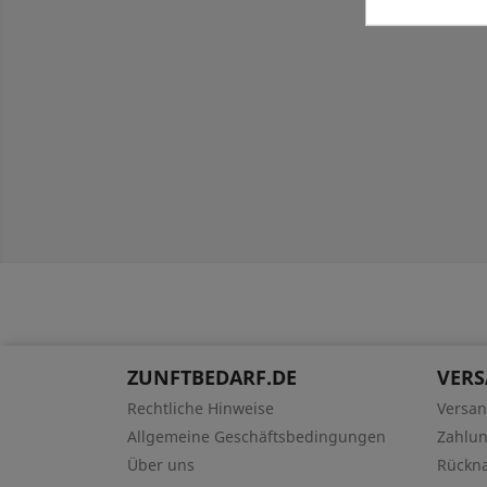
ZUNFTBEDARF.DE
VER
Rechtliche Hinweise
Versa
Allgemeine Geschäftsbedingungen
Zahlu
Über uns
Rückn