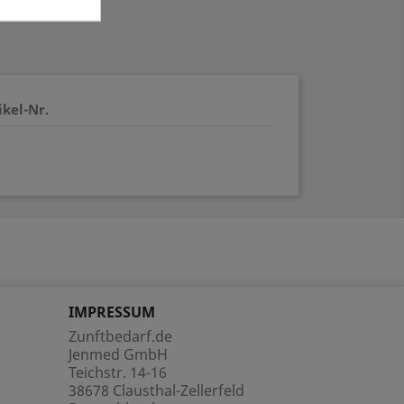
ikel-Nr.
IMPRESSUM
Zunftbedarf.de
Jenmed GmbH
Teichstr. 14-16
38678 Clausthal-Zellerfeld