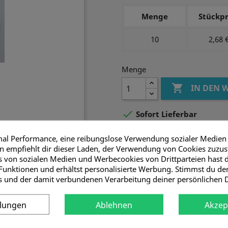
Menge
Stückpr
10
2,68 
Menge

IN DEN

Sofort Lieferbar
mal Performance, eine reibungslose Verwendung sozialer Medien
Teilen
 empfiehlt dir dieser Laden, der Verwendung von Cookies zuzu
 von sozialen Medien und Werbecookies von Drittparteien hast d
Funktionen und erhältst personalisierte Werbung. Stimmst du d
Sicher!
s und der damit verbundenen Verarbeitung deiner persönlichen 
llungen
Ablehnen
Akzep
Schnell!