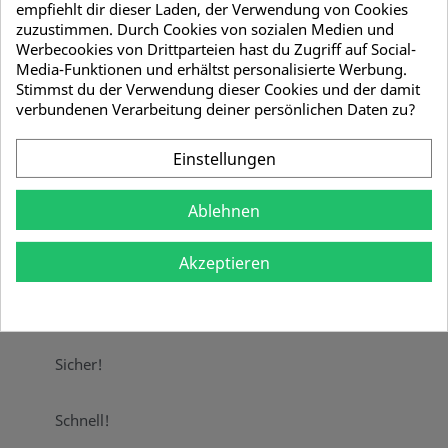
Mengenrabatt
empfiehlt dir dieser Laden, der Verwendung von Cookies
zuzustimmen. Durch Cookies von sozialen Medien und
Menge
Stückpreis
Sie sparen
Werbecookies von Drittparteien hast du Zugriff auf Social-
Media-Funktionen und erhältst personalisierte Werbung.
Stimmst du der Verwendung dieser Cookies und der damit
10
23,80 €
47,60 €
verbundenen Verarbeitung deiner persönlichen Daten zu?
Menge
Einstellungen

IN DEN WARENKORB
Ablehnen

Nur noch wenige Teile verfügbar
Akzeptieren
Teilen
Sicher!
Schnell!